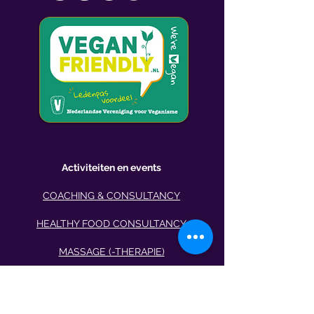
Activiteiten en events
COACHING & CONSULTANCY
HEALTHY FOOD CONSULTANCY
MASSAGE (-THERAPIE)
AROMATHERAPIE
BREATH & RELAXATION