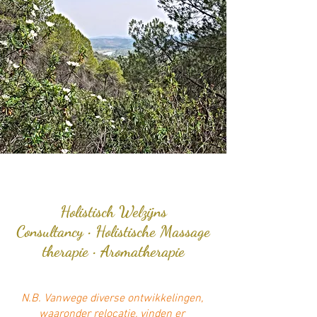
Holistisch Welzijns
Consultancy
•
Holistische Massage
therapie
•
Aromatherapie
N.B. Vanwege diverse ontwikkelingen,
waaronder relocatie, vinden er