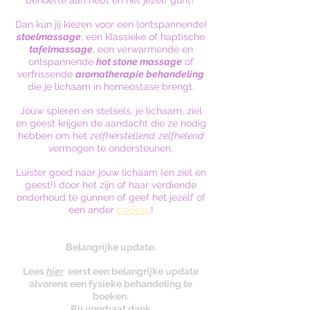
behoefte aan hebt en het jezelf gunt?
Dan kun jij kiezen voor een (ontspannende)
stoelmassage
, een klassieke of haptische
tafelmassage
, een verwarmende en
ontspannende
hot stone massage
of
verfrissende
aromatherapie behandeling
die je lichaam in homeostase brengt.
Jouw spieren en stelsels, je lichaam, ziel
en geest krijgen de aandacht die ze nodig
hebben om het
zelfherstellend, zelfhelend
vermogen te ondersteunen.
Luister goed naar jouw lichaam (en ziel en
geest!) door het zijn of haar verdiende
onderhoud te gunnen of geef het jezelf of
een ander
cadeau
!
Belangrijke update:
Lees
hier
eerst
een belangrijke update
alvorens een fysieke behandeling te
boeken.
Bij voorbaat dank