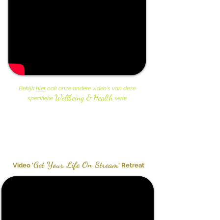
Bekijk
hier
ook onze andere video's van deze
Wellbeing & Health
specifieke
serie
Get Your Life On Stream
Video '
' Retreat