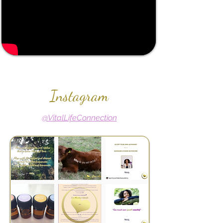
Instagram
@VitalLifeConnection