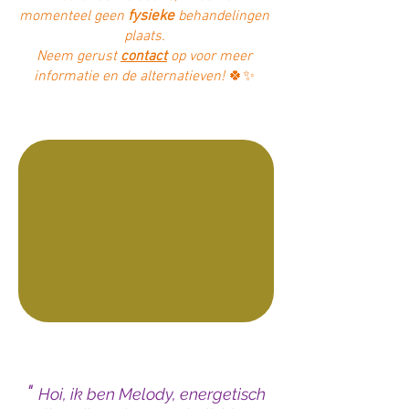
momenteel geen
fysieke
behandelingen
plaats.
Neem gerust
contact
op voor meer
informatie en de alternatieven!
🍀✨
"
Hoi, ik ben Melody, energetisch